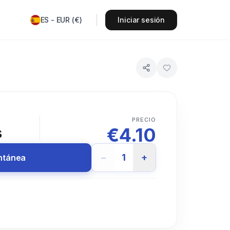
ES
-
EUR
(
€
)
Iniciar sesión
PRECIO
€
4.10
s
−
1
+
antánea