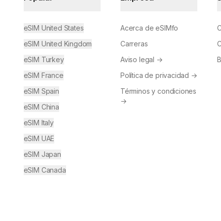
eSIM United States
Acerca de eSIMfo
C
eSIM United Kingdom
Carreras
C
eSIM Turkey
Aviso legal
→
B
eSIM France
Política de privacidad
→
eSIM Spain
Términos y condiciones
→
eSIM China
eSIM Italy
eSIM UAE
eSIM Japan
eSIM Canada