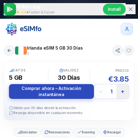
eSIMfo App
Install
★ 4.9
•
Faster & Easier
Irlanda eSIM 5 GB 30 Días
3
5G
DATOS
VALIDEZ
PRECIO
5 GB
30
Días
€
3.85
Comprar ahora – Activación
−
+
1
instantánea
Válido por 30 días desde la activación
Recarga disponible en cualquier momento
Solo datos
Renovaciones
Roaming
Recargar