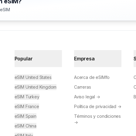
on eSIM?
 eSIM
Popular
Empresa
eSIM United States
Acerca de eSIMfo
C
eSIM United Kingdom
Carreras
C
eSIM Turkey
Aviso legal
→
B
eSIM France
Política de privacidad
→
eSIM Spain
Términos y condiciones
→
eSIM China
eSIM Italy