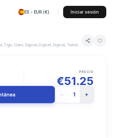
ES
-
EUR
(
€
)
Iniciar sesión
Digicel, Digicel, Aliv, Digicel, Digicel, Digicel, Digicel, Digicel, Digicel, Digicel, Digicel, Digicel, U-Mobile, Digicel, Digicel, Digicel, Tigo, Claro, Digicel, Digicel, Digicel, Telcell N.V., Digicel, Telcell N.V., Digicel, Digicel
PRECIO
€
51.25
−
1
+
antánea