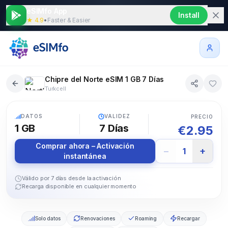
eSIMfo App
Install
★ 4.9
•
Faster & Easier
Chipre del Norte eSIM 1 GB 7 Días
Turkcell
5G
DATOS
VALIDEZ
PRECIO
1 GB
7
Días
€
2.95
Comprar ahora – Activación
−
+
1
instantánea
Válido por 7 días desde la activación
Recarga disponible en cualquier momento
Solo datos
Renovaciones
Roaming
Recargar