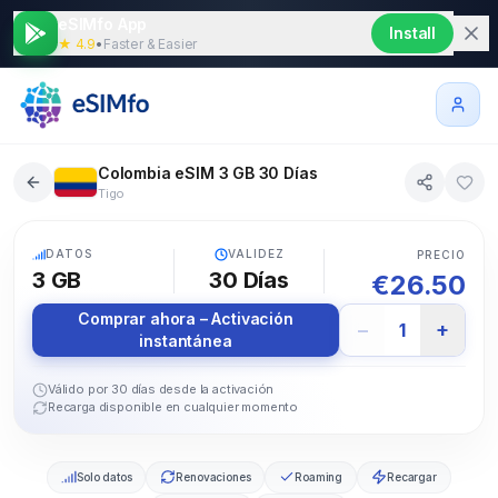
eSIMfo App
Install
★ 4.9
•
Faster & Easier
Colombia eSIM 3 GB 30 Días
Tigo
5G
DATOS
VALIDEZ
PRECIO
3 GB
30
Días
€
26.50
Comprar ahora – Activación
−
+
1
instantánea
Válido por 30 días desde la activación
Recarga disponible en cualquier momento
Solo datos
Renovaciones
Roaming
Recargar