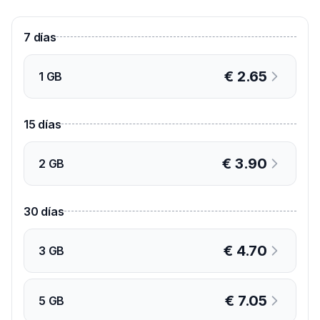
7
días
€
2.65
1 GB
15
días
€
3.90
2 GB
30
días
€
4.70
3 GB
€
7.05
5 GB