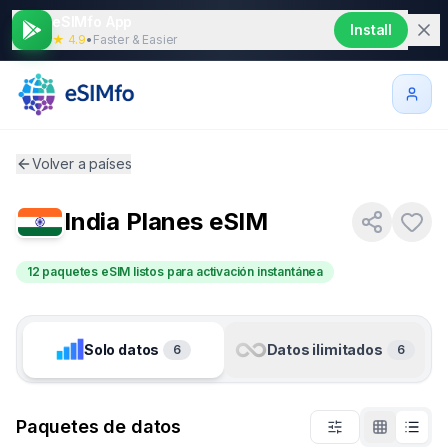
eSIMfo App
Install
★ 4.9
•
Faster & Easier
Volver a países
India
Planes eSIM
12 paquetes eSIM listos para activación instantánea
Solo datos
Datos ilimitados
6
6
Paquetes de datos