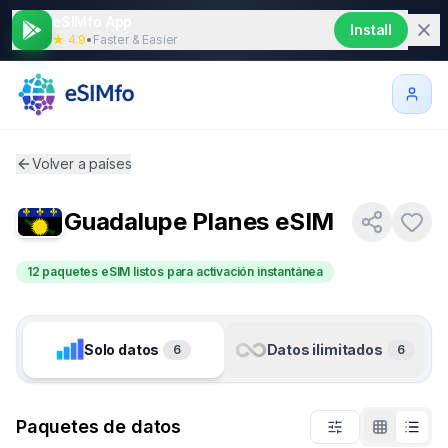
eSIMfo App
Install
★ 4.9
•
Faster & Easier
Volver a países
Guadalupe
Planes eSIM
12 paquetes eSIM listos para activación instantánea
Solo datos
Datos ilimitados
6
6
Paquetes de datos