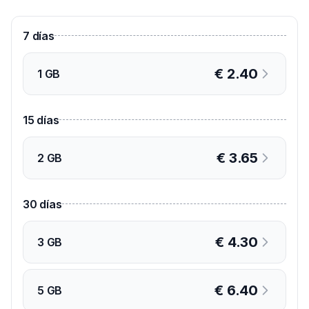
7
días
€
2.40
1 GB
15
días
€
3.65
2 GB
30
días
€
4.30
3 GB
€
6.40
5 GB