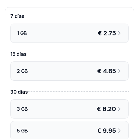
7
días
€
2.75
1 GB
15
días
€
4.85
2 GB
30
días
€
6.20
3 GB
€
9.95
5 GB