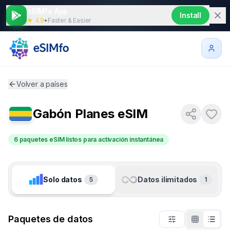
eSIMfo App
Install
★ 4.9
•
Faster & Easier
Volver a países
Gabón
Planes eSIM
6 paquetes eSIM listos para activación instantánea
Solo datos
Datos ilimitados
5
1
Paquetes de datos