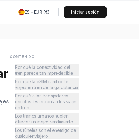
ES
-
EUR
(
€
)
Iniciar sesión
CONTENIDO
Por qué la conectividad del
ar
tren parece tan impredecible
Por qué la eSIM cambió los
viajes en tren de larga distancia
Por qué a los trabajadores
ajes
remotos les encantan los viajes
en tren
Los tramos urbanos suelen
ofrecer un mejor rendimiento
Los túneles son el enemigo de
cualquier viajero