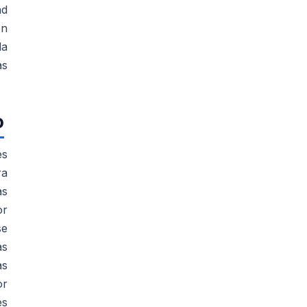
ad
ón
la
as
o
es
ra
as
or
se
as
as
or
es