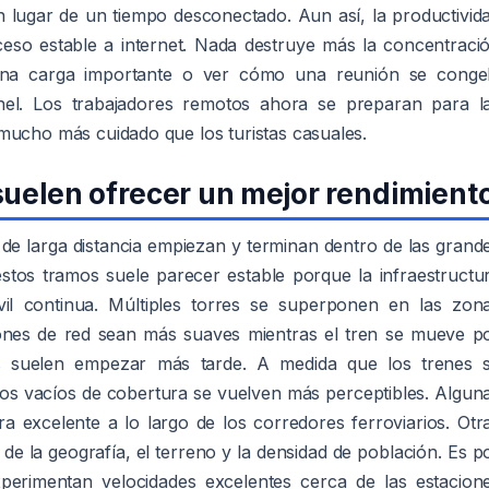
 lugar de un tiempo desconectado. Aun así, la productivid
so estable a internet. Nada destruye más la concentraci
una carga importante o ver cómo una reunión se conge
únel. Los trabajadores remotos ahora se preparan para l
mucho más cuidado que los turistas casuales.
uelen ofrecer un mejor rendimient
s de larga distancia empiezan y terminan dentro de las grand
estos tramos suele parecer estable porque la infraestructu
l continua. Múltiples torres se superponen en las zon
iones de red sean más suaves mientras el tren se mueve p
s suelen empezar más tarde. A medida que los trenes 
, los vacíos de cobertura se vuelven más perceptibles. Algun
a excelente a lo largo de los corredores ferroviarios. Otr
de la geografía, el terreno y la densidad de población. Es p
perimentan velocidades excelentes cerca de las estacion