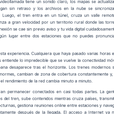
videollamada tiene un sonido claro, los mapas se actualiz
egan sin retraso y los archivos en la nube se sincroniz
 Luego, el tren entra en un túnel, cruza un valle remot
a a gran velocidad por un territorio rural donde las torr
exión se cae sin previo aviso y tu vida digital cuidadosamen
gún lugar entre dos estaciones que no puedes pronunci
esta experiencia. Cualquiera que haya pasado varias horas 
s entiende lo impredecible que se vuelve la conectividad móv
bana desaparece tras el horizonte. Los trenes modernos 
enormes, cambian de zona de cobertura constantemente y,
l rendimiento de la red cambia minuto a minuto.
eran permanecer conectados en casi todas partes. La gen
tos del tren, sube contenidos mientras cruza países, transmi
octurnas, gestiona reuniones online entre estaciones y nave
tamente después de la llegada. El acceso a Internet ya 