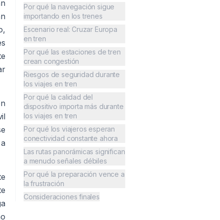
an
Por qué la navegación sigue
an
importando en los trenes
o,
Escenario real: Cruzar Europa
en tren
es
Por qué las estaciones de tren
te
crean congestión
ar
Riesgos de seguridad durante
los viajes en tren
Por qué la calidad del
en
dispositivo importa más durante
il
los viajes en tren
se
Por qué los viajeros esperan
conectividad constante ahora
 a
Las rutas panorámicas significan
a menudo señales débiles
Por qué la preparación vence a
te
la frustración
te
Consideraciones finales
ga
no