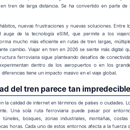
 en tren de larga distancia. Se ha convertido en parte de 
ábitos, nuevas frustraciones y nuevas soluciones. Entre l
 auge de la tecnología eSIM, que permite a los viajer
forma mucho más eficiente en rutas de tren largas, múltipl
nte cambio. Viajar en tren en 2026 se siente más digital q
ructura ferroviaria sigue planteando desafíos de conectivid
 experimentan dentro de los aeropuertos o en los grand
iferencias tiene un impacto masivo en el viaje global.
dad del tren parece tan impredecibl
n la calidad de internet en términos de países o ciudades. L
nte. Una sola ruta ferroviaria puede pasar por entorn
 túneles, bosques, zonas industriales, montañas, costas
ocas horas. Cada uno de estos entornos afecta a la fuerza 