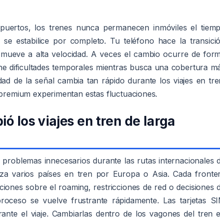
opuertos, los trenes nunca permanecen inmóviles el tiem
d se estabilice por completo. Tu teléfono hace la transici
e mueve a alta velocidad. A veces el cambio ocurre de for
iene dificultades temporales mientras busca una cobertura m
idad de la señal cambia tan rápido durante los viajes en tre
d premium experimentan estas fluctuaciones.
ó los viajes en tren de larga
n problemas innecesarios durante las rutas internacionales 
uza varios países en tren por Europa o Asia. Cada fronte
iones sobre el roaming, restricciones de red o decisiones 
roceso se vuelve frustrante rápidamente. Las tarjetas S
rante el viaje. Cambiarlas dentro de los vagones del tren 