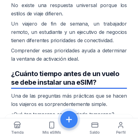
No existe una respuesta universal porque los
estilos de viaje difieren.
Un viajero de fin de semana, un trabajador
remoto, un estudiante y un ejecutivo de negocios
tienen diferentes prioridades de conectividad.
Comprender esas prioridades ayuda a determinar
la ventana de activación ideal.
¿Cuánto tiempo antes de un vuelo
se debe instalar una eSIM?
Una de las preguntas más prácticas que se hacen
los viajeros es sorprendentemente simple.
¿Qué tan temprano es demasiado temprano?
Compartir
Para la mayoría de los viajeros, instalar una eSIM
de uno a tres días antes de la salida crea un
Tienda
Mis eSIMs
Saldo
Perfil