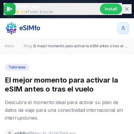
eSIMfo App
Install
★ 4.9
•
Faster & Easier
Inicio
/
Blog
/
El mejor momento para activar la eSIM antes o tras el vuelo
Tutoriales
El mejor momento para activar la
eSIM antes o tras el vuelo
Descubra el momento ideal para activar su plan de
datos de viaje para una conectividad internacional sin
interrupciones.
eSIMfo
May 31, 2026
88
min