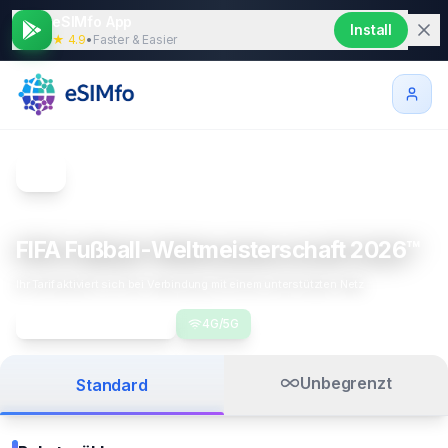
eSIMfo App
Install
★ 4.9
•
Faster & Easier
Best virtual eSIMs for travelers
FIFA Fußball-Weltmeisterschaft 2026™
Ihr Tarif aktiviert sich bei Verbindung mit einem unterstützten Netz
3 Länder anzeigen
4G/5G
Unbegrenzt
Standard