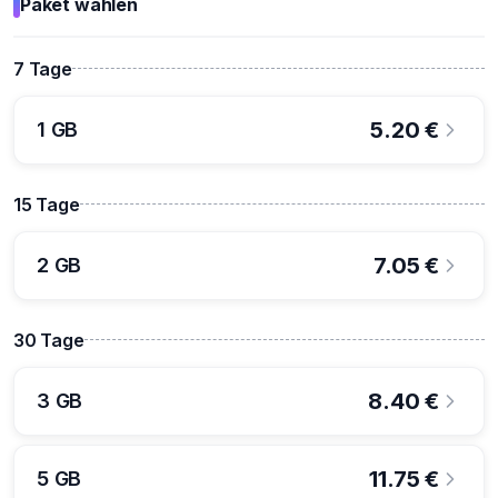
Paket wählen
7 Tage
5.20
€
1 GB
15 Tage
7.05
€
2 GB
30 Tage
8.40
€
3 GB
11.75
€
5 GB