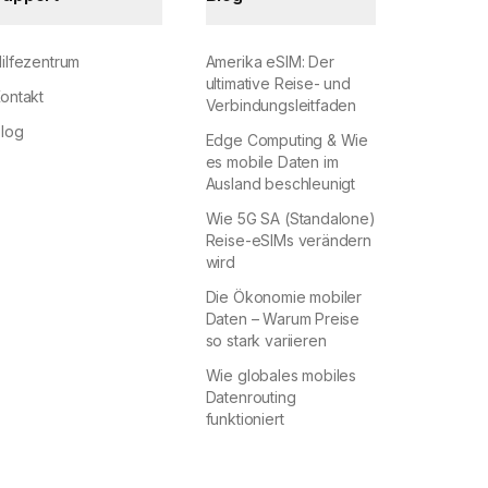
ilfezentrum
Amerika eSIM: Der
ultimative Reise- und
ontakt
Verbindungsleitfaden
log
Edge Computing & Wie
es mobile Daten im
Ausland beschleunigt
Wie 5G SA (Standalone)
Reise-eSIMs verändern
wird
Die Ökonomie mobiler
Daten – Warum Preise
so stark variieren
Wie globales mobiles
Datenrouting
funktioniert