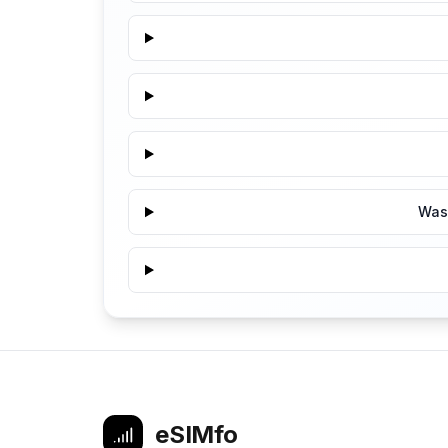
Was 
eSIMfo