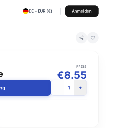
DE
-
EUR
(
€
)
Anmelden
T
PREIS
€
8.55
e
−
1
+
ung