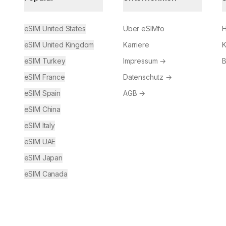
eSIM United States
Über eSIMfo
H
eSIM United Kingdom
Karriere
K
eSIM Turkey
Impressum
→
B
eSIM France
Datenschutz
→
eSIM Spain
AGB
→
eSIM China
eSIM Italy
eSIM UAE
eSIM Japan
eSIM Canada