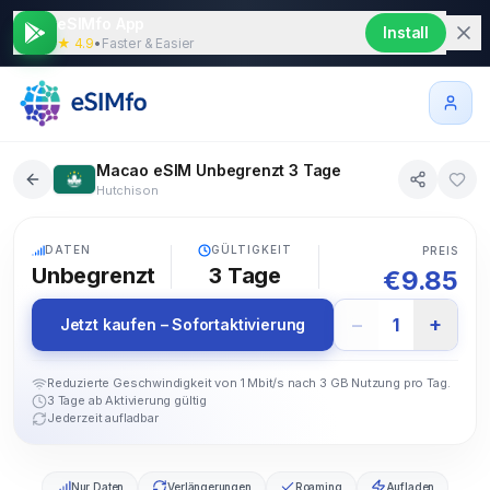
eSIMfo App
Install
★ 4.9
•
Faster & Easier
Macao eSIM Unbegrenzt 3 Tage
Hutchison
5G
DATEN
GÜLTIGKEIT
PREIS
Unbegrenzt
3
Tage
€
9.85
−
+
1
Jetzt kaufen – Sofortaktivierung
Reduzierte Geschwindigkeit von 1 Mbit/s nach 3 GB Nutzung pro Tag.
3 Tage ab Aktivierung gültig
Jederzeit aufladbar
Nur Daten
Verlängerungen
Roaming
Aufladen