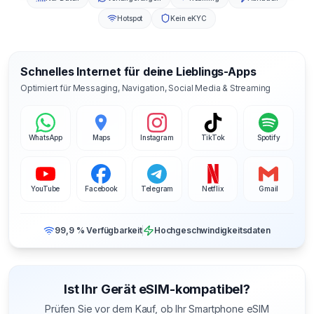
Hotspot
Kein eKYC
Schnelles Internet für deine Lieblings-Apps
Optimiert für Messaging, Navigation, Social Media & Streaming
WhatsApp
Maps
Instagram
TikTok
Spotify
YouTube
Facebook
Telegram
Netflix
Gmail
99,9 % Verfügbarkeit
Hochgeschwindigkeitsdaten
Ist Ihr Gerät eSIM-kompatibel?
Prüfen Sie vor dem Kauf, ob Ihr Smartphone eSIM