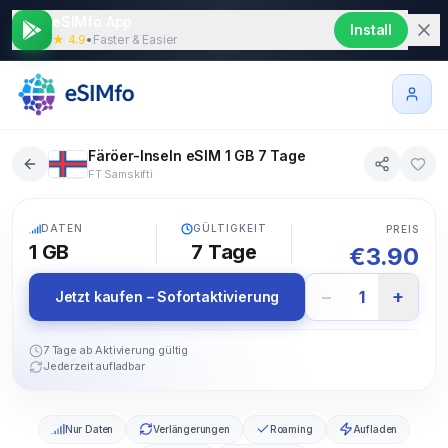
eSIMfo App
Install
★ 4.9
•
Faster & Easier
Färöer-Inseln eSIM 1 GB 7 Tage
FT Samskifti
5G
DATEN
GÜLTIGKEIT
PREIS
1 GB
7
Tage
€
3.90
−
+
1
Jetzt kaufen – Sofortaktivierung
7 Tage ab Aktivierung gültig
Jederzeit aufladbar
Nur Daten
Verlängerungen
Roaming
Aufladen