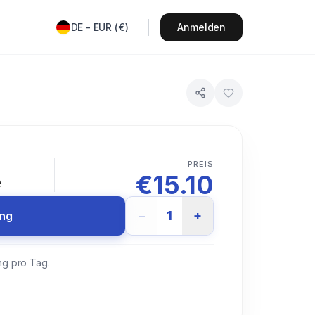
DE
-
EUR
(
€
)
Anmelden
T
PREIS
€
15.10
e
−
1
+
ung
ng pro Tag.