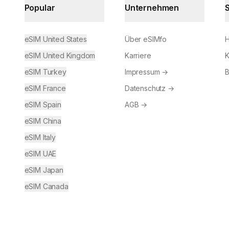
Popular
Unternehmen
eSIM United States
Über eSIMfo
H
eSIM United Kingdom
Karriere
K
eSIM Turkey
Impressum
→
B
eSIM France
Datenschutz
→
eSIM Spain
AGB
→
eSIM China
eSIM Italy
eSIM UAE
eSIM Japan
eSIM Canada