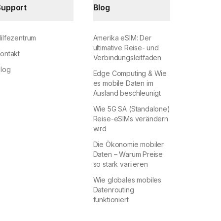
Support
Blog
ilfezentrum
Amerika eSIM: Der
ultimative Reise- und
ontakt
Verbindungsleitfaden
log
Edge Computing & Wie
es mobile Daten im
Ausland beschleunigt
Wie 5G SA (Standalone)
Reise-eSIMs verändern
wird
Die Ökonomie mobiler
Daten – Warum Preise
so stark variieren
Wie globales mobiles
Datenrouting
funktioniert