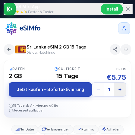
eSIMfo App
Install
★ 4.9
•
Faster & Easier
Sri Lanka eSIM 2 GB 15 Tage
Dialog, Hutchinson
5G
DATEN
GÜLTIGKEIT
PREIS
2 GB
15
Tage
€
5.75
−
+
1
Jetzt kaufen – Sofortaktivierung
15 Tage ab Aktivierung gültig
Jederzeit aufladbar
Nur Daten
Verlängerungen
Roaming
Aufladen