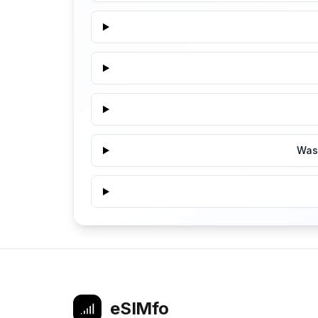
Was 
eSIMfo