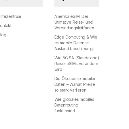
ilfezentrum
Amerika eSIM: Der
ultimative Reise- und
ontakt
Verbindungsleitfaden
log
Edge Computing & Wie
es mobile Daten im
Ausland beschleunigt
Wie 5G SA (Standalone)
Reise-eSIMs verändern
wird
Die Ökonomie mobiler
Daten – Warum Preise
so stark variieren
Wie globales mobiles
Datenrouting
funktioniert