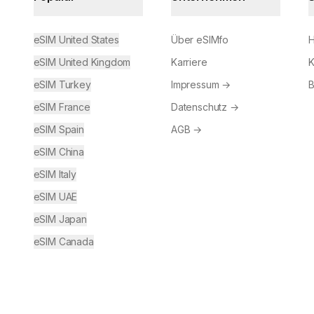
eSIM United States
Über eSIMfo
H
eSIM United Kingdom
Karriere
K
eSIM Turkey
Impressum
→
B
eSIM France
Datenschutz
→
eSIM Spain
AGB
→
eSIM China
eSIM Italy
eSIM UAE
eSIM Japan
eSIM Canada