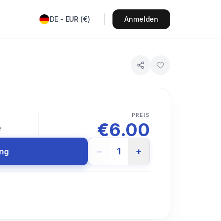
DE
-
EUR
(
€
)
Anmelden
T
PREIS
€
6.00
e
−
1
+
ung