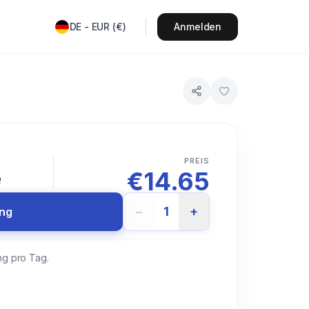
DE
-
EUR
(
€
)
Anmelden
T
PREIS
€
14.65
e
−
1
+
ung
ng pro Tag.