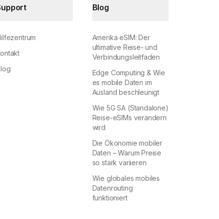
Support
Blog
ilfezentrum
Amerika eSIM: Der
ultimative Reise- und
ontakt
Verbindungsleitfaden
log
Edge Computing & Wie
es mobile Daten im
Ausland beschleunigt
Wie 5G SA (Standalone)
Reise-eSIMs verändern
wird
Die Ökonomie mobiler
Daten – Warum Preise
so stark variieren
Wie globales mobiles
Datenrouting
funktioniert