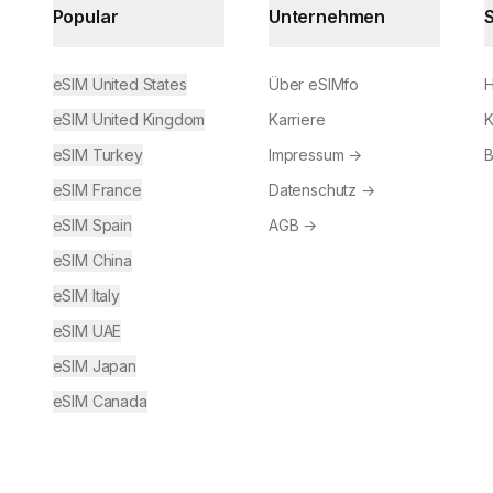
Popular
Unternehmen
eSIM United States
Über eSIMfo
H
eSIM United Kingdom
Karriere
K
eSIM Turkey
Impressum
→
B
eSIM France
Datenschutz
→
eSIM Spain
AGB
→
eSIM China
eSIM Italy
eSIM UAE
eSIM Japan
eSIM Canada