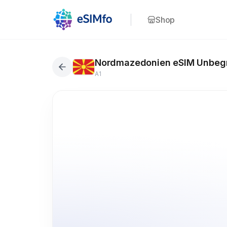
Shop
Nordmazedonien eSIM Unbegr
A1