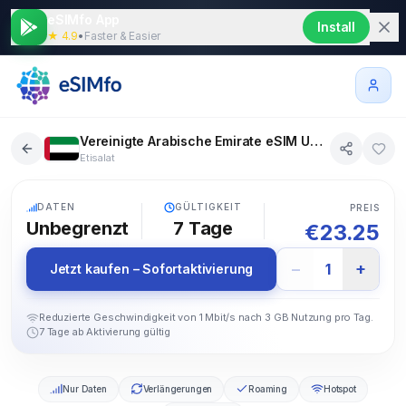
eSIMfo App
Install
★ 4.9
•
Faster & Easier
Vereinigte Arabische Emirate eSIM Unbegrenzt 7 Tage
Etisalat
5G
DATEN
GÜLTIGKEIT
PREIS
Unbegrenzt
7
Tage
€
23.25
−
+
1
Jetzt kaufen – Sofortaktivierung
Reduzierte Geschwindigkeit von 1 Mbit/s nach 3 GB Nutzung pro Tag.
7 Tage ab Aktivierung gültig
Nur Daten
Verlängerungen
Roaming
Hotspot