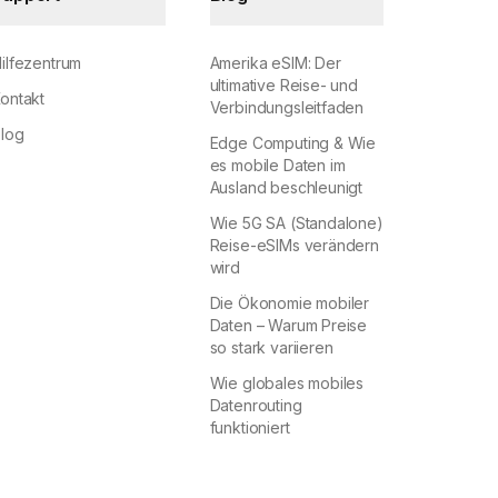
ilfezentrum
Amerika eSIM: Der
ultimative Reise- und
ontakt
Verbindungsleitfaden
log
Edge Computing & Wie
es mobile Daten im
Ausland beschleunigt
Wie 5G SA (Standalone)
Reise-eSIMs verändern
wird
Die Ökonomie mobiler
Daten – Warum Preise
so stark variieren
Wie globales mobiles
Datenrouting
funktioniert