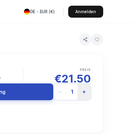
DE
-
EUR
(
€
)
Anmelden
T
PREIS
€
21.50
e
−
1
+
ung