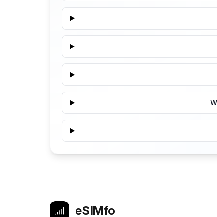
W
eSIMfo