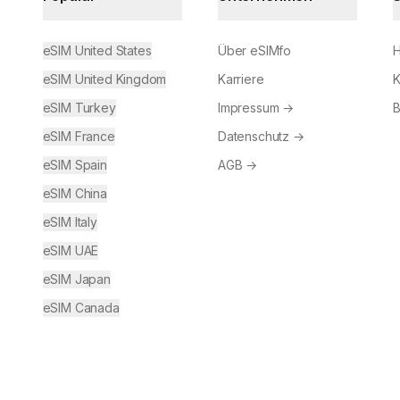
eSIM United States
Über eSIMfo
H
eSIM United Kingdom
Karriere
K
eSIM Turkey
Impressum
→
B
eSIM France
Datenschutz
→
eSIM Spain
AGB
→
eSIM China
eSIM Italy
eSIM UAE
eSIM Japan
eSIM Canada