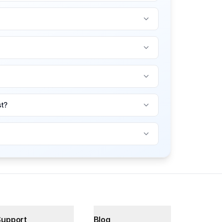
st?
Support
Blog