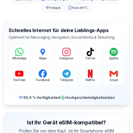
Hotspot
Kein eKYC
Schnelles Internet für deine Lieblings-Apps
Optimiert für Messaging, Navigation, Social Media & Streaming
WhatsApp
Maps
Instagram
TikTok
Spotify
YouTube
Facebook
Telegram
Netflix
Gmail
99,9 % Verfügbarkeit
Hochgeschwindigkeitsdaten
Ist Ihr Gerät eSIM-kompatibel?
Prüfen Sie vor dem Kauf, ob Ihr Smartphone eSIM