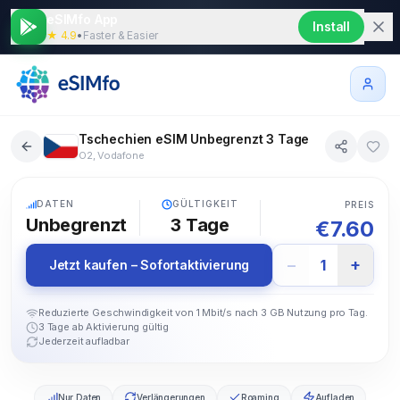
eSIMfo App
Install
★ 4.9
•
Faster & Easier
Tschechien eSIM Unbegrenzt 3 Tage
O2, Vodafone
5G
DATEN
GÜLTIGKEIT
PREIS
Unbegrenzt
3
Tage
€
7.60
−
+
1
Jetzt kaufen – Sofortaktivierung
Reduzierte Geschwindigkeit von 1 Mbit/s nach 3 GB Nutzung pro Tag.
3 Tage ab Aktivierung gültig
Jederzeit aufladbar
Nur Daten
Verlängerungen
Roaming
Aufladen