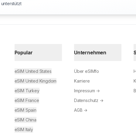
unterstützt
Popular
Unternehmen
eSIM United States
Über eSIMfo
H
eSIM United Kingdom
Karriere
K
eSIM Turkey
Impressum
→
B
eSIM France
Datenschutz
→
eSIM Spain
AGB
→
eSIM China
eSIM Italy