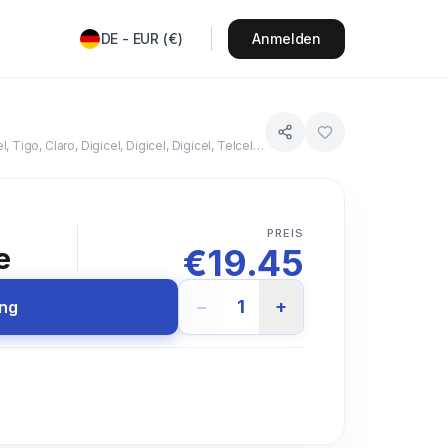
DE
-
EUR
(
€
)
Anmelden
Digicel, Digicel, Aliv, Digicel, Digicel, Digicel, Digicel, Digicel, Digicel, Digicel, Digicel, Digicel, U-Mobile, Digicel, Digicel, Digicel, Tigo, Claro, Digicel, Digicel, Digicel, Telcell N.V., Digicel, Telcell N.V., Digicel, Digicel
T
PREIS
€
19.45
e
−
1
+
ung