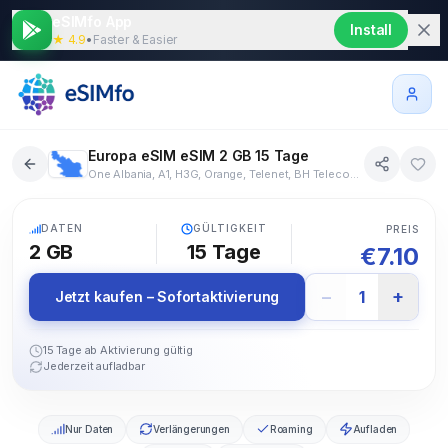
eSIMfo App
Install
★ 4.9
•
Faster & Easier
Europa eSIM eSIM 2 GB 15 Tage
One Albania, A1, H3G, Orange, Telenet, BH Telecom, Vivacom, Yettel Bulgaria EAD, Telemach/TM, A1 Hrvatska, cyta, Epic Cyprus, Vodafone, O2, 3 Denmark, Norlys Mobil A/S, Telia, Tele2, DNA, Telia Finland Oyj, Free Mobile, Orange France, Bouygues Télécom, Cellfie Mobile LLC, Vodafone Germany, O2, Gibtelecom, NOVA, Vodafone, Telenor, T-Mobile, Nova ehf., Three Ireland, Eircom Limited, ILIAD Italia S.p.A., WINDTRE, Tele2, LMT, Telecom Liechtenstein, Salt Liechtenstein, UAB Tele2, Telia, Orange, Melita Ltd, MTEL, KPN, A1 mk, Telia, Plus, NOS, MEO, Vodafone, Orange, Digi Romania, Yettel Serbia, Orange, O2, Telemach, A1, Orange Spain, Telefónica Móviles España, Tele2 AB, 3, Telia Company AB, Salt, Swisscom, Salt Switzerland, TT Mobil Iletisim Hizmetleri A.S., Kyivstar, Virgin Media O2, 3 United Kingdom, EE Limited
41+ Länder
5G
DATEN
GÜLTIGKEIT
PREIS
2 GB
15
Tage
€
7.10
−
+
1
Jetzt kaufen – Sofortaktivierung
15 Tage ab Aktivierung gültig
Jederzeit aufladbar
Nur Daten
Verlängerungen
Roaming
Aufladen