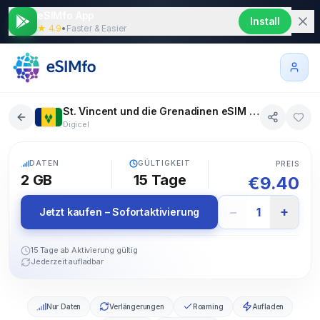
eSIMfo App
Install
★ 4.9
•
Faster & Easier
St. Vincent und die Grenadinen eSIM 2 GB 15 Tage
Digicel
5G
DATEN
GÜLTIGKEIT
PREIS
2 GB
15
Tage
€
9.40
−
+
1
Jetzt kaufen – Sofortaktivierung
15 Tage ab Aktivierung gültig
Jederzeit aufladbar
Nur Daten
Verlängerungen
Roaming
Aufladen