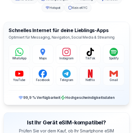
Hotspot
Kein eKYC
Schnelles Internet für deine Lieblings-Apps
Optimiert für Messaging, Navigation, Social Media & Streaming
WhatsApp
Maps
Instagram
TikTok
Spotify
YouTube
Facebook
Telegram
Netflix
Gmail
99,9 % Verfügbarkeit
Hochgeschwindigkeitsdaten
Ist Ihr Gerät eSIM-kompatibel?
Prüfen Sie vor dem Kauf, ob Ihr Smartphone eSIM