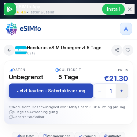
eSIMfo App
Install
★ 4.9
•
Faster & Easier
Honduras eSIM Unbegrenzt 5 Tage
Celtel
5G
DATEN
GÜLTIGKEIT
PREIS
Unbegrenzt
5
Tage
€
21.30
−
+
1
Jetzt kaufen – Sofortaktivierung
Reduzierte Geschwindigkeit von 1 Mbit/s nach 3 GB Nutzung pro Tag.
5 Tage ab Aktivierung gültig
Jederzeit aufladbar
Nur Daten
Verlängerungen
Roaming
Aufladen