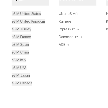
eSIM United States
Über eSIMfo
H
eSIM United Kingdom
Karriere
K
eSIM Turkey
Impressum
→
B
eSIM France
Datenschutz
→
eSIM Spain
AGB
→
eSIM China
eSIM Italy
eSIM UAE
eSIM Japan
eSIM Canada