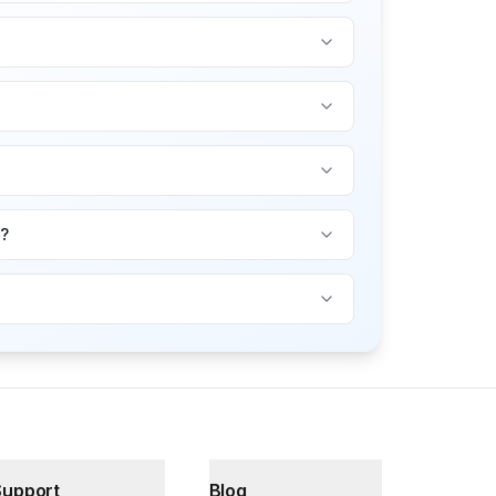
t?
Support
Blog