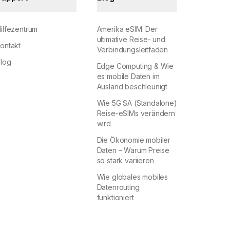
ilfezentrum
Amerika eSIM: Der
ultimative Reise- und
ontakt
Verbindungsleitfaden
log
Edge Computing & Wie
es mobile Daten im
Ausland beschleunigt
Wie 5G SA (Standalone)
Reise-eSIMs verändern
wird
Die Ökonomie mobiler
Daten – Warum Preise
so stark variieren
Wie globales mobiles
Datenrouting
funktioniert