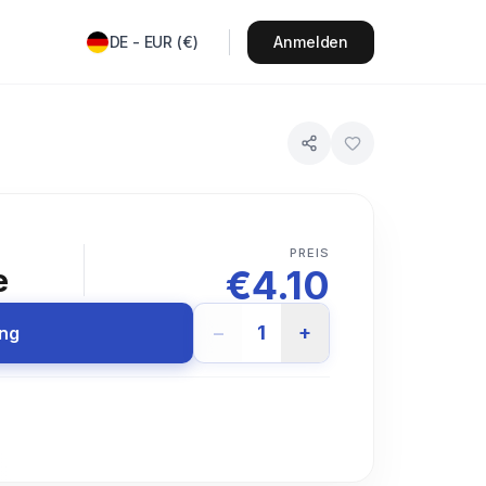
DE
-
EUR
(
€
)
Anmelden
T
PREIS
€
4.10
e
−
1
+
ung