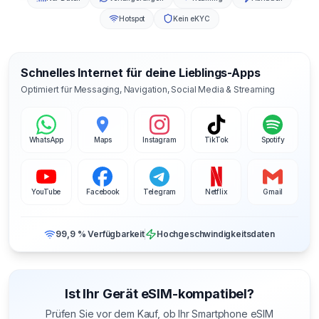
Hotspot
Kein eKYC
Schnelles Internet für deine Lieblings-Apps
Optimiert für Messaging, Navigation, Social Media & Streaming
WhatsApp
Maps
Instagram
TikTok
Spotify
YouTube
Facebook
Telegram
Netflix
Gmail
99,9 % Verfügbarkeit
Hochgeschwindigkeitsdaten
Ist Ihr Gerät eSIM-kompatibel?
Prüfen Sie vor dem Kauf, ob Ihr Smartphone eSIM