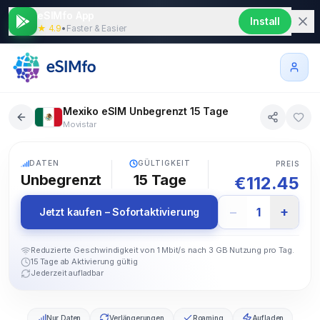
eSIMfo App
Install
★ 4.9
•
Faster & Easier
Mexiko eSIM Unbegrenzt 15 Tage
Movistar
5G
DATEN
GÜLTIGKEIT
PREIS
Unbegrenzt
15
Tage
€
112.45
−
+
1
Jetzt kaufen – Sofortaktivierung
Reduzierte Geschwindigkeit von 1 Mbit/s nach 3 GB Nutzung pro Tag.
15 Tage ab Aktivierung gültig
Jederzeit aufladbar
Nur Daten
Verlängerungen
Roaming
Aufladen