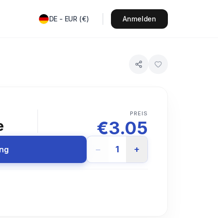
DE
-
EUR
(
€
)
Anmelden
T
PREIS
€
3.05
e
−
1
+
ung