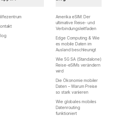
ilfezentrum
Amerika eSIM: Der
ultimative Reise- und
ontakt
Verbindungsleitfaden
log
Edge Computing & Wie
es mobile Daten im
Ausland beschleunigt
Wie 5G SA (Standalone)
Reise-eSIMs verändern
wird
Die Ökonomie mobiler
Daten – Warum Preise
so stark variieren
Wie globales mobiles
Datenrouting
funktioniert