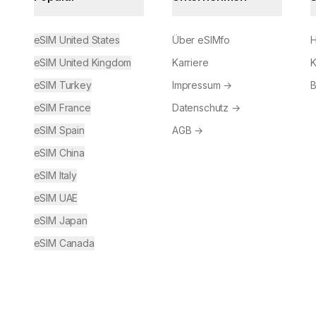
eSIM United States
Über eSIMfo
H
eSIM United Kingdom
Karriere
K
eSIM Turkey
Impressum
→
B
eSIM France
Datenschutz
→
eSIM Spain
AGB
→
eSIM China
eSIM Italy
eSIM UAE
eSIM Japan
eSIM Canada