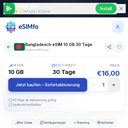
eSIMfo App
Install
★ 4.9
•
Faster & Easier
Bangladesch eSIM 10 GB 30 Tage
GrameenPhone
5G
DATEN
GÜLTIGKEIT
PREIS
10 GB
30
Tage
€
16.00
−
+
1
Jetzt kaufen – Sofortaktivierung
30 Tage ab Aktivierung gültig
Jederzeit aufladbar
Nur Daten
Verlängerungen
Roaming
Aufladen