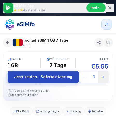
eSIMfo App
Install
★ 4.9
•
Faster & Easier
Tschad eSIM 1 GB 7 Tage
Airtel
5G
DATEN
GÜLTIGKEIT
PREIS
1 GB
7
Tage
€
5.65
−
+
1
Jetzt kaufen – Sofortaktivierung
7 Tage ab Aktivierung gültig
Jederzeit aufladbar
Nur Daten
Verlängerungen
Roaming
Aufladen