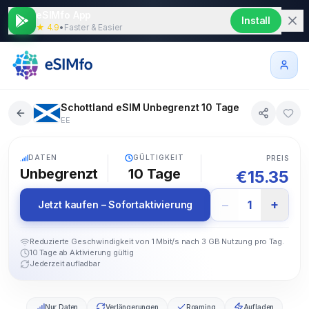
eSIMfo App
Install
★ 4.9
•
Faster & Easier
Schottland eSIM Unbegrenzt 10 Tage
EE
5G
DATEN
GÜLTIGKEIT
PREIS
Unbegrenzt
10
Tage
€
15.35
−
+
1
Jetzt kaufen – Sofortaktivierung
Reduzierte Geschwindigkeit von 1 Mbit/s nach 3 GB Nutzung pro Tag.
10 Tage ab Aktivierung gültig
Jederzeit aufladbar
Nur Daten
Verlängerungen
Roaming
Aufladen