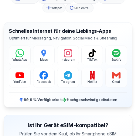
Hotspot
Kein eKYC
Schnelles Internet für deine Lieblings-Apps
Optimiert für Messaging, Navigation, Social Media & Streaming
WhatsApp
Maps
Instagram
TikTok
Spotify
YouTube
Facebook
Telegram
Netflix
Gmail
99,9 % Verfügbarkeit
Hochgeschwindigkeitsdaten
Ist Ihr Gerät eSIM-kompatibel?
Prüfen Sie vor dem Kauf, ob Ihr Smartphone eSIM