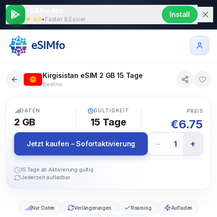
eSIMfo App
Install
★ 4.9
•
Faster & Easier
Kirgisistan eSIM 2 GB 15 Tage
Beeline
5G
DATEN
GÜLTIGKEIT
PREIS
2 GB
15
Tage
€
6.75
−
+
1
Jetzt kaufen – Sofortaktivierung
15 Tage ab Aktivierung gültig
Jederzeit aufladbar
Nur Daten
Verlängerungen
Roaming
Aufladen