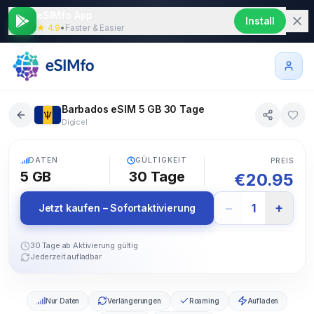
eSIMfo App
Install
★ 4.9
•
Faster & Easier
Barbados eSIM 5 GB 30 Tage
Digicel
5G
DATEN
GÜLTIGKEIT
PREIS
5 GB
30
Tage
€
20.95
−
+
1
Jetzt kaufen – Sofortaktivierung
30 Tage ab Aktivierung gültig
Jederzeit aufladbar
Nur Daten
Verlängerungen
Roaming
Aufladen