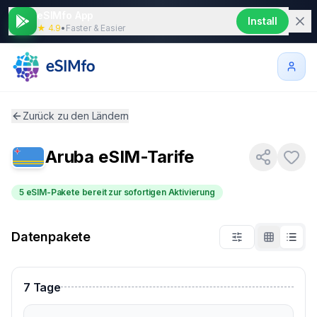
eSIMfo App
Install
★ 4.9
•
Faster & Easier
Zurück zu den Ländern
Aruba
eSIM-Tarife
5 eSIM-Pakete bereit zur sofortigen Aktivierung
Datenpakete
7
Tage