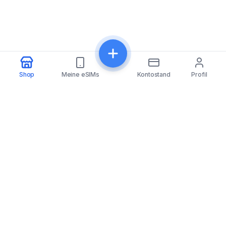
Shop
Meine eSIMs
Kontostand
Profil
eSIMfo
eSIMfo bietet günstige eSIMs für über 202 Länder
weltweit – für nahtlose und vernetzte Reisen.