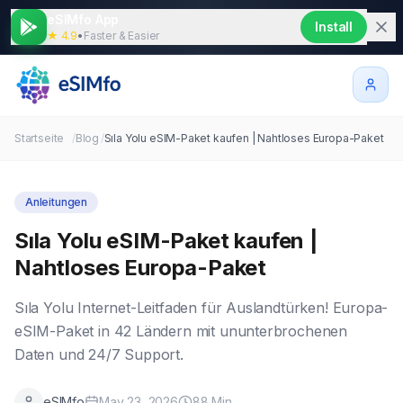
eSIMfo App
Install
★ 4.9
•
Faster & Easier
Startseite
/
Blog
/
Sıla Yolu eSIM-Paket kaufen | Nahtloses Europa-Paket
Anleitungen
Sıla Yolu eSIM-Paket kaufen |
Nahtloses Europa-Paket
Sıla Yolu Internet-Leitfaden für Auslandtürken! Europa-
eSIM-Paket in 42 Ländern mit ununterbrochenen
Daten und 24/7 Support.
eSIMfo
May 23, 2026
88
Min.