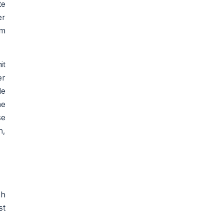
te
er
im
it
er
le
he
se
n,
ch
st