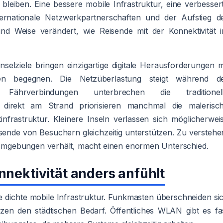
bleiben. Eine bessere mobile Infrastruktur, eine verbesser
ternationale Netzwerkpartnerschaften und der Aufstieg d
nd Weise verändert, wie Reisende mit der Konnektivität 
nselziele bringen einzigartige digitale Herausforderungen m
ten begegnen. Die Netzüberlastung steigt während d
 Fährverbindungen unterbrechen die traditionel
 direkt am Strand priorisieren manchmal die malerisc
tinfrastruktur. Kleinere Inseln verlassen sich möglicherwei
ende von Besuchern gleichzeitig unterstützen. Zu verstehe
en Umgebungen verhält, macht einen enormen Unterschied.
nektivität anders anfühlt
e dichte mobile Infrastruktur. Funkmasten überschneiden si
tzen den städtischen Bedarf. Öffentliches WLAN gibt es fa