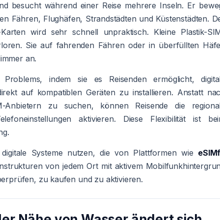
mand besucht während einer Reise mehrere Inseln. Er bewe
hen Fähren, Flughäfen, Strandstädten und Küstenstädten. D
Karten wird sehr schnell unpraktisch. Kleine Plastik-SI
rloren. Sie auf fahrenden Fähren oder in überfüllten Häf
limmer an.
 Problems, indem sie es Reisenden ermöglicht, digita
irekt auf kompatiblen Geräten zu installieren. Anstatt na
M-Anbietern zu suchen, können Reisende die regiona
elefoneinstellungen aktivieren. Diese Flexibilität ist be
ng.
digitale Systeme nutzen, die von Plattformen wie
eSIM
enstrukturen von jedem Ort mit aktivem Mobilfunkhintergru
berprüfen, zu kaufen und zu aktivieren.
 der Nähe von Wasser ändert sich