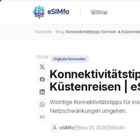
Shop
Startseite
/
Blog
/
Konnektivitätstipps für Insel- & Küstenre
TEILEN
Digitale Nomaden
Konnektivitätstip
Küstenreisen | 
Wichtige Konnektivitätstipps für Ins
Netzschwankungen umgehen.
eSIMfo
May 23, 2026
88
Min.