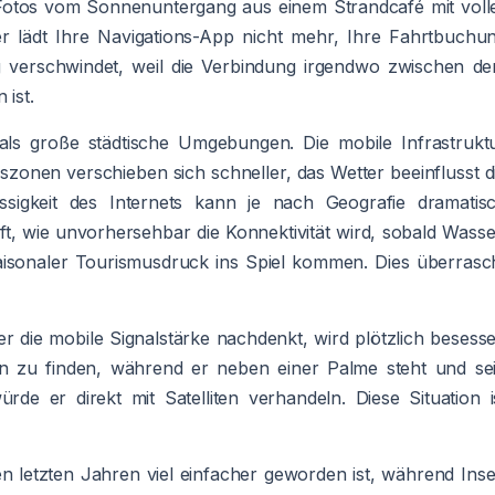
Fotos vom Sonnenuntergang aus einem Strandcafé mit voll
ter lädt Ihre Navigations-App nicht mehr, Ihre Fahrtbuchu
ung verschwindet, weil die Verbindung irgendwo zwischen d
ist.
 als große städtische Umgebungen. Die mobile Infrastrukt
szonen verschieben sich schneller, das Wetter beeinflusst d
sigkeit des Internets kann je nach Geografie dramatis
ft, wie unvorhersehbar die Konnektivität wird, sobald Wasse
saisonaler Tourismusdruck ins Spiel kommen. Dies überrasc
r die mobile Signalstärke nachdenkt, wird plötzlich besess
en zu finden, während er neben einer Palme steht und se
rde er direkt mit Satelliten verhandeln. Diese Situation i
den letzten Jahren viel einfacher geworden ist, während Inse