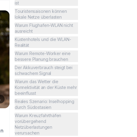
ist
Touristensaisonen können
lokale Netze überlasten
Warum Flughafen-WLAN nicht
ausreicht
Küstenhotels und die WLAN-
Realität
Warum Remote-Worker eine
bessere Planung brauchen
Der Akkuverbrauch steigt bei
schwachem Signal
Warum das Wetter die
Konnektivität an der Küste mehr
beeinflusst
.
Reales Szenario: Inselhopping
durch Südostasien
Warum Kreuzfahrthäfen
vorübergehend
Netzüberlastungen
In
verursachen