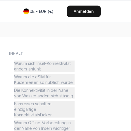
DE
-
EUR
(
€
)
Anmelden
INHALT
Warum sich Insel-Konnektivität
anders anfühlt
Warum die eSIM für
Küstenreisen so nützlich wurde
Die Konnektivität in der Nähe
von Wasser ändert sich ständig
Fährreisen schaffen
einzigartige
Konnektivitätslücken
Warum Offline-Vorbereitung in
der Nähe von Inseln wichtiger