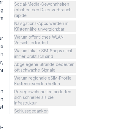
er
Social-Media-Gewohnheiten
ng
erhöhen den Datenverbrauch
rapide
em
Navigations-Apps werden in
Küstennähe unverzichtbar
Warum öffentliches WLAN
ur
Vorsicht erfordert
ie
Warum lokale SIM-Shops nicht
ch
immer praktisch sind
r,
Abgelegene Strände bedeuten
ht
oft schwache Signale
Warum regionale eSIM-Profile
Küstenreisenden helfen
en
Reisegewohnheiten änderten
sich schneller als die
in
Infrastruktur
st
Schlussgedanken
l-