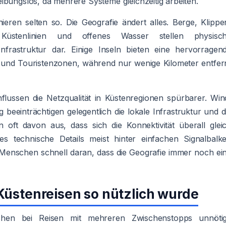
ibungslos, da mehrere Systeme gleichzeitig arbeiten.
ieren selten so. Die Geografie ändert alles. Berge, Klippe
Küstenlinien und offenes Wasser stellen physisc
nfrastruktur dar. Einige Inseln bieten eine hervorragen
und Touristenzonen, während nur wenige Kilometer entfer
flussen die Netzqualität in Küstenregionen spürbarer. Win
eeinträchtigen gelegentlich die lokale Infrastruktur und d
en oft davon aus, dass sich die Konnektivität überall glei
s technische Details meist hinter einfachen Signalbalk
e Menschen schnell daran, dass die Geografie immer noch ei
Küstenreisen so nützlich wurde
achen bei Reisen mit mehreren Zwischenstopps unnöti