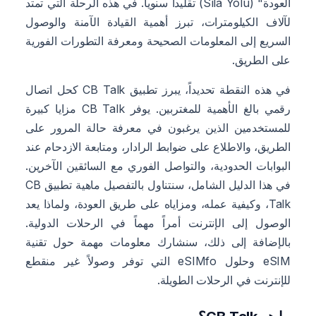
العودة" (Sıla Yolu) تقليداً سنوياً. في هذه الرحلة التي تمتد
لآلاف الكيلومترات، تبرز أهمية القيادة الآمنة والوصول
السريع إلى المعلومات الصحيحة ومعرفة التطورات الفورية
على الطريق.
في هذه النقطة تحديداً، يبرز تطبيق CB Talk كحل اتصال
رقمي بالغ الأهمية للمغتربين. يوفر CB Talk مزايا كبيرة
للمستخدمين الذين يرغبون في معرفة حالة المرور على
الطريق، والاطلاع على ضوابط الرادار، ومتابعة الازدحام عند
البوابات الحدودية، والتواصل الفوري مع السائقين الآخرين.
في هذا الدليل الشامل، سنتناول بالتفصيل ماهية تطبيق CB
Talk، وكيفية عمله، ومزاياه على طريق العودة، ولماذا يعد
الوصول إلى الإنترنت أمراً مهماً في الرحلات الدولية.
بالإضافة إلى ذلك، سنشارك معلومات مهمة حول تقنية
eSIM وحلول eSIMfo التي توفر وصولاً غير منقطع
للإنترنت في الرحلات الطويلة.