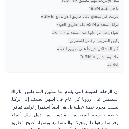
لماذا الإنترنت مهم لتطبيق CB Talk؟
ما هي تقنية eSIM؟
إنترنت غير منقطع على طريق العودة مع eSIMfo
مزايا استخدام eSIM على طريق العودة
أشياء يجب مراعاتها عند استخدام CB Talk
رفيق الطريق الرقمي للمغتربين
أكثر المشاكل شيوعاً على طريق العودة
لماذا يتم اختيار eSIMfo؟
الخلاصة
إن الرحلة الطويلة التي يقوم بها ملايين المواطنين الأتراك
المقيمين في أوروبا كل عام في أشهر الصيف إلى تركيا،
ليست مجرد خطة عطلة بل هي أيضاً استمرار لرابط ثقافي.
خاصة بالنسبة للمغتربين القادمين من دول مثل ألمانيا
وفرنسا وهولندا وبلجيكا والنمسا وسويسرا، أصبح "طريق