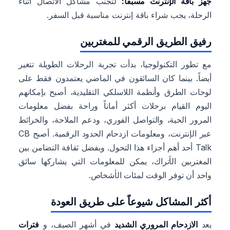
جهز باقة الإنترنت مسبقاً:
لتجنب مشاكل الاتصال أثناء
الرحلة، يجب شراء باقة إنترنت مناسبة قبل السفر.
رفيق الطريق الرقمي للمغتربين
مع تطور التكنولوجيا، بدأت تجربة الرحلات الطويلة تتغير
أيضاً. بينما كان السائقون في الماضي يعتمدون فقط على
لوحات الطرق وأنظمة اللاسلكي التقليدية، أصبح بإمكانهم
اليوم القيام برحلات أكثر أماناً وراحة بفضل معلومات
المرور الحية، والتواصل الفوري، ودعم الملاحة، والخرائط
عبر الإنترنت، ومعلومات ازدحام الحدود الرقمية. أصبح CB
Talk أحد أهم أجزاء هذا التحول. وبفضل ثقافة التضامن بين
المغتربين الأتراك، يمكن للمعلومات التي يشاركها سائق
واحد أن توفر الوقت لمئات الأشخاص.
أكثر المشاكل شيوعاً على طريق العودة
يعد
الازدحام المروري الشديد
في أشهر الصيف، و
فترات