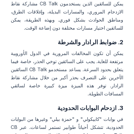
يمكن للسائقين الذين يستخدمون CB Talk مشاركة نقاط
الازدحام المروري، والمسارات البديلة، وإغلاقات الطرق،
ومناطق الحوادث بشكل فوري. وبهذه الطريقة، يمكن
للسائقين اختيار مسارات مختلفة دون إضاعة الوقت.
2. ضوابط الرادار والشرطة
يمكن أن تكون المخالفات المرورية في الدول الأوروبية
مرتفعة للغاية. يجب على السائقين توخي الحذر، خاصة فيما
يتعلق بحدود السرعة. يساعد مستخدمو CB Talk السائقين
الآخرين على التصرف بحذر أكبر من خلال مشاركة نقاط
الرادار. توفر هذه الميزة ميزة كبيرة خاصة لسائقي
المسافات الطويلة.
3. ازدحام البوابات الحدودية
في بوابات "كابيكولي" و "حمزة بيلي" وغيرها من البوابات
الحدودية، تتشكل أحياناً طوابير تستمر لساعات. عبر CB