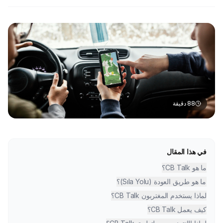
88
دقيقة
في هذا المقال
ما هو CB Talk؟
ما هو طريق العودة (Sıla Yolu)؟
لماذا يستخدم المغتربون CB Talk؟
كيف يعمل CB Talk؟