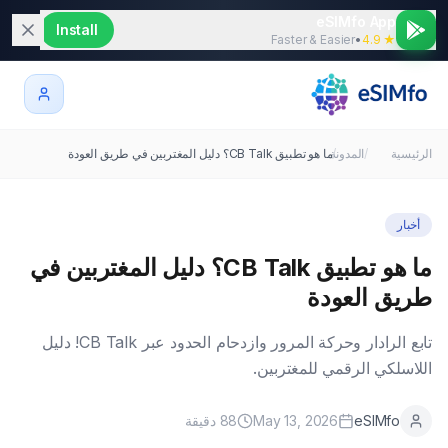
eSIMfo App
Install
Faster & Easier
•
★ 4.9
الرئيسية
/
/
المدونة
ما هو تطبيق CB Talk؟ دليل المغتربين في طريق العودة
أخبار
ما هو تطبيق CB Talk؟ دليل المغتربين في
طريق العودة
تابع الرادار وحركة المرور وازدحام الحدود عبر CB Talk! دليل
اللاسلكي الرقمي للمغتربين.
eSIMfo
May 13, 2026
88
دقيقة