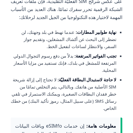
على عكس شرائح SIM الفعليّة التقليدية، فإن ملفات تعريف
الشبكة الرقمية تحرر سفرك تمامًا. هناك العديد من الأسباب
المهمة لاختيار هذه التكنولوجيا من الجيل الجديد لرحلاتك:
نهاية طوابير المطارات:
عندما تهبط في بلد وجهتك، لن
تضطر إلى البحث عن أكشاك المشغلين، وتقديم جواز
السفر، والانتظار لساعات لتفعيل الخط.
تجنب الفواتير المرتفعة:
بدلاً من دفع رسوم التجوال الدولي
المرتفعة للمشغل في بلدك، فإنك تستفيد من مزايا الأسعار
المحلية.
لا حاجة لاستبدال البطاقة الفعليّة:
لا تحتاج إلى إزالة شريحة
SIM الأصلية من هاتفك. وبالتالي، يتم التخلص تمامًا من
خطر فقدان البطاقات الصغيرة، ويمكنك الاستمرار في تلقي
رسائل SMS (على سبيل المثال، رموز تأكيد البنك) من خطك
الخاص.
معلومات هامة:
إن خدمات eSIMfo وباقات البيانات