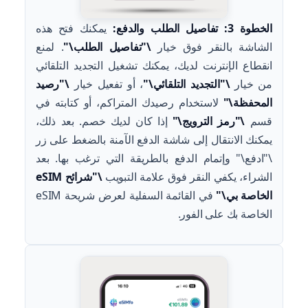
الخطوة 3: تفاصيل الطلب والدفع:
يمكنك فتح هذه
الشاشة بالنقر فوق خيار
\"تفاصيل الطلب\"
. لمنع
انقطاع الإنترنت لديك، يمكنك تشغيل التجديد التلقائي
من خيار
\"التجديد التلقائي\"
، أو تفعيل خيار
\"رصيد
المحفظة\"
لاستخدام رصيدك المتراكم، أو كتابته في
قسم
\"رمز الترويج\"
إذا كان لديك خصم. بعد ذلك،
يمكنك الانتقال إلى شاشة الدفع الآمنة بالضغط على زر
\"ادفع\" وإتمام الدفع بالطريقة التي ترغب بها. بعد
الشراء، يكفي النقر فوق علامة التبويب
\"شرائح eSIM
الخاصة بي\"
في القائمة السفلية لعرض شريحة eSIM
الخاصة بك على الفور.