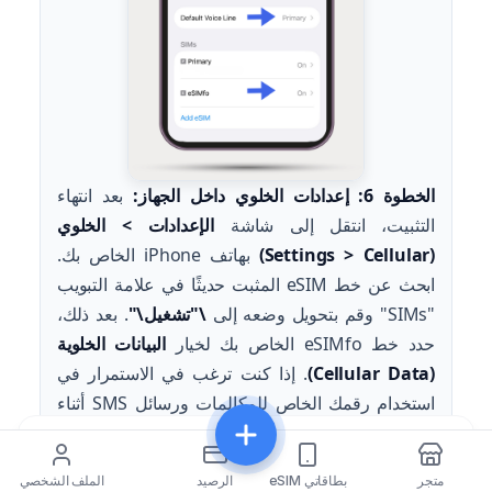
الخطوة 6: إعدادات الخلوي داخل الجهاز:
بعد انتهاء
التثبيت، انتقل إلى شاشة
الإعدادات > الخلوي
(Settings > Cellular)
بهاتف iPhone الخاص بك.
ابحث عن خط eSIM المثبت حديثًا في علامة التبويب
"SIMs" وقم بتحويل وضعه إلى
\"تشغيل\"
. بعد ذلك،
حدد خط eSIMfo الخاص بك لخيار
البيانات الخلوية
(Cellular Data)
. إذا كنت ترغب في الاستمرار في
استخدام رقمك الخاص للمكالمات ورسائل SMS أثناء
السفر، فاترك خطك الرئيسي محددًا في قسم
خط
مشاركة
الصوت الافتراضي (Default Voice Line)
.
متجر
بطاقاتي eSIM
الرصيد
الملف الشخصي