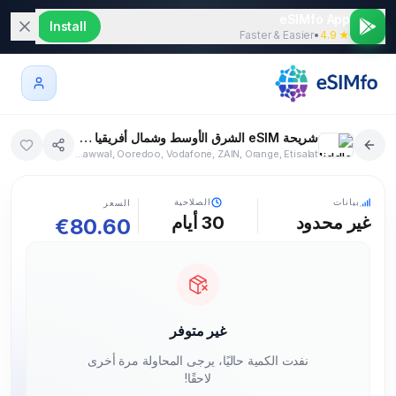
eSIMfo App
Install
Faster & Easier
•
★ 4.9
شريحة eSIM الشرق الأوسط وشمال أفريقيا eSIM غير محدود 30 أيام
Batelco, Orange, Korek, Zain, HotMobile, Pelephone, Orange, Zain, Zain, Meditel, Omantel, Jawwal, Ooredoo, Vodafone, ZAIN, Orange, Etisalat
5G
13+ دولة
بيانات
الصلاحية
السعر
غير محدود
30
أيام
€
80.60
غير متوفر
نفدت الكمية حاليًا، يرجى المحاولة مرة أخرى
لاحقًا!