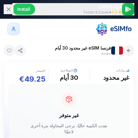
eSIMfo App
Install
Faster & Easier
•
★ 4.9
فرنسا eSIM غير محدود 30 أيام
Airalo
5G
بيانات
الصلاحية
السعر
غير محدود
30
أيام
€
49.25
غير متوفر
نفدت الكمية حاليًا، يرجى المحاولة مرة أخرى
لاحقًا!