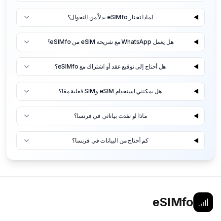
لماذا تختار eSIMfo بدلاً من التجوال؟
هل يعمل WhatsApp مع شريحة eSIM من eSIMfo؟
هل أحتاج إلى توقيع عقد أو اشتراك مع eSIMfo؟
هل يمكنني استخدام eSIM وSIM فعلية معًا؟
ماذا لو نفدت بياناتي في فرنسا؟
كم أحتاج من البيانات في فرنسا؟
eSIMfo