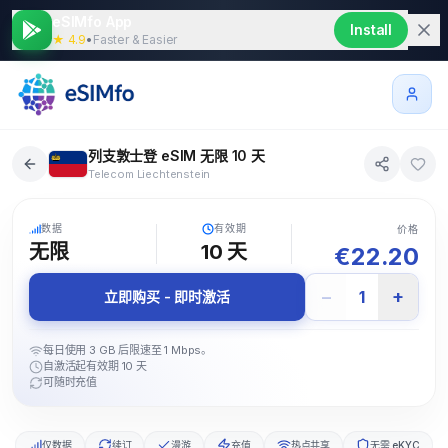
eSIMfo App
Install
★ 4.9
•
Faster & Easier
列支敦士登 eSIM 无限 10 天
Telecom Liechtenstein
5G
数据
有效期
价格
无限
10
天
€
22.20
−
+
1
立即购买 - 即时激活
每日使用 3 GB 后限速至 1 Mbps。
自激活起有效期 10 天
可随时充值
仅数据
续订
漫游
充值
热点共享
无需 eKYC