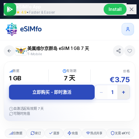
eSIMfo App
Install
★ 4.9
•
Faster & Easier
美属维尔京群岛 eSIM 1 GB 7 天
T-Mobile
5G
数据
有效期
价格
1 GB
7
天
€
3.75
−
+
1
立即购买 - 即时激活
自激活起有效期 7 天
可随时充值
仅数据
续订
漫游
充值
热点共享
无需 eKYC