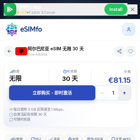
eSIMfo App
Install
★ 4.9
•
Faster & Easier
阿尔巴尼亚 eSIM 无限 30 天
One Albania
5G
数据
有效期
价格
无限
30
天
€
81.15
−
+
1
立即购买 - 即时激活
每日使用 3 GB 后限速至 1 Mbps。
自激活起有效期 30 天
可随时充值
仅数据
续订
漫游
充值
热点共享
无需 eKYC