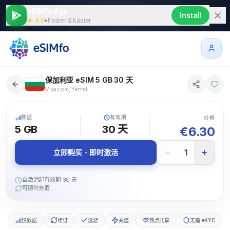
eSIMfo App
Install
★ 4.9
•
Faster & Easier
保加利亚 eSIM 5 GB 30 天
Vivacom, Yettel
5G
数据
有效期
价格
5 GB
30
天
€
6.30
−
+
1
立即购买 - 即时激活
自激活起有效期 30 天
可随时充值
仅数据
续订
漫游
充值
热点共享
无需 eKYC