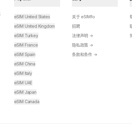
让
eSIM United States
关于 eSIMfo
eSIM United Kingdom
招聘
eSIM Turkey
法律声明
→
eSIM France
隐私政策
→
eSIM Spain
条款和条件
→
eSIM China
eSIM Italy
eSIM UAE
eSIM Japan
eSIM Canada