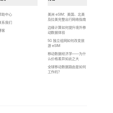
帮助中心
美洲 eSIM：美国、北美
及拉美完整出行网络指南
联系我们
边缘计算如何提升境外移
博客
动数据体验
5G 独立组网如何改变旅
游 eSIM
移动数据经济学——为什
么价格差异如此之大
全球移动数据路由是如何
工作的？