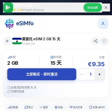
eSIMfo App
Install
★ 4.9
•
Faster & Easier
莱索托 eSIM 2 GB 15 天
Vodacom
5G
数据
有效期
价格
2 GB
15
天
€
9.35
−
+
1
立即购买 - 即时激活
自激活起有效期 15 天
可随时充值
仅数据
续订
漫游
充值
热点共享
无需 eKYC