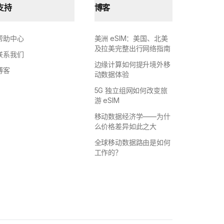
支持
博客
帮助中心
美洲 eSIM：美国、北美
及拉美完整出行网络指南
联系我们
边缘计算如何提升境外移
博客
动数据体验
5G 独立组网如何改变旅
游 eSIM
移动数据经济学——为什
么价格差异如此之大
全球移动数据路由是如何
工作的？