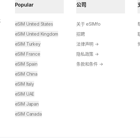
Popular
公司
让
eSIM United States
关于 eSIMfo
eSIM United Kingdom
招聘
eSIM Turkey
法律声明
→
eSIM France
隐私政策
→
eSIM Spain
条款和条件
→
eSIM China
eSIM Italy
eSIM UAE
eSIM Japan
eSIM Canada