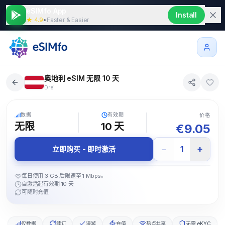
eSIMfo App
Install
★ 4.9
•
Faster & Easier
奥地利 eSIM 无限 10 天
Drei
5G
数据
有效期
价格
无限
10
天
€
9.05
−
+
1
立即购买 - 即时激活
每日使用 3 GB 后限速至 1 Mbps。
自激活起有效期 10 天
可随时充值
仅数据
续订
漫游
充值
热点共享
无需 eKYC