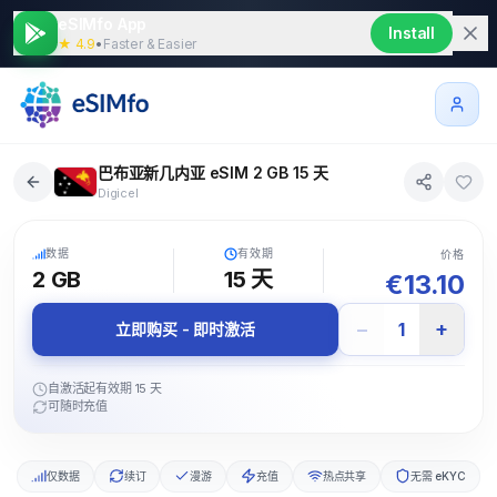
eSIMfo App
Install
★ 4.9
•
Faster & Easier
巴布亚新几内亚 eSIM 2 GB 15 天
Digicel
5G
数据
有效期
价格
2 GB
15
天
€
13.10
−
+
1
立即购买 - 即时激活
自激活起有效期 15 天
可随时充值
仅数据
续订
漫游
充值
热点共享
无需 eKYC