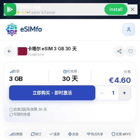
eSIMfo App
Install
★ 4.9
•
Faster & Easier
卡塔尔 eSIM 3 GB 30 天
Vodafone
5G
数据
有效期
价格
3 GB
30
天
€
4.60
−
+
1
立即购买 - 即时激活
自激活起有效期 30 天
可随时充值
仅数据
续订
漫游
充值
热点共享
无需 eKYC